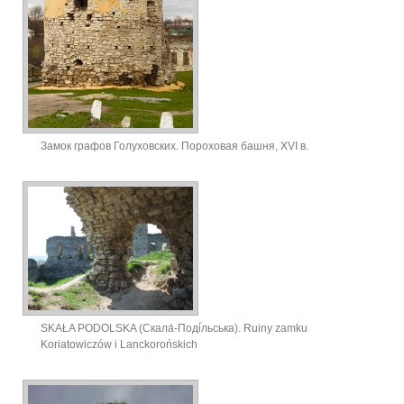
Замок графов Голуховских. Пороховая башня, ХVІ в.
SKAŁA PODOLSKA (Скала́-Поді́льська). Ruiny zamku
Koriatowiczów i Lanckorońskich