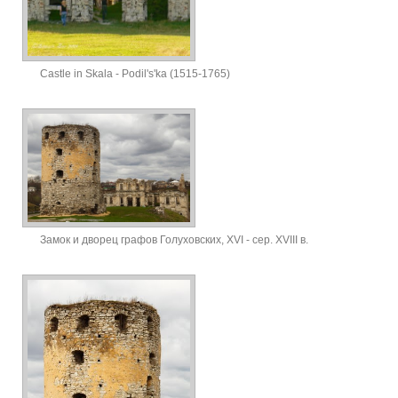
Castle in Skala - Podil's'ka (1515-1765)
Замок и дворец графов Голуховских, ХVІ - сер. ХVІІІ в.