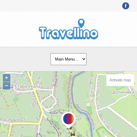
+
Activate map
−