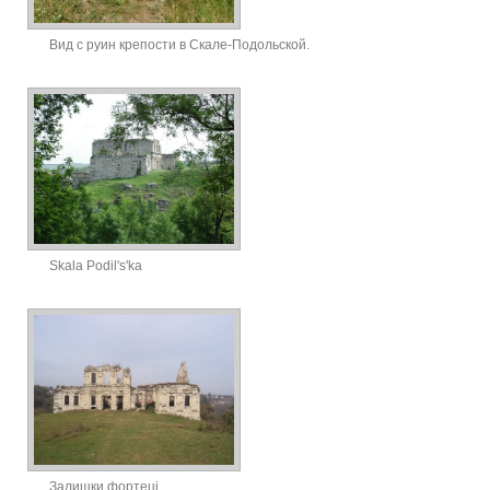
Вид с руин крепости в Скале-Подольской.
Skala Podil's'ka
Залишки фортеці