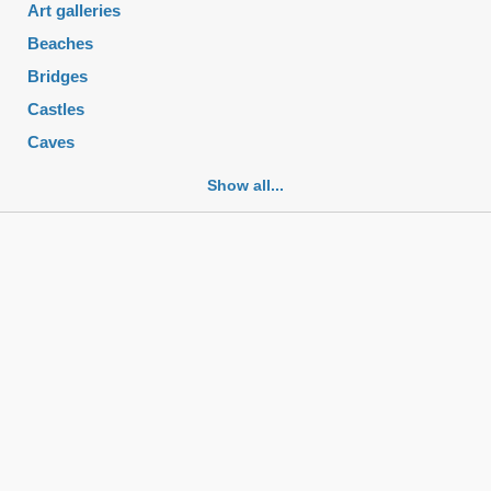
Art galleries
Beaches
Bridges
Castles
Caves
Cemeteries
Show all...
Churches
Fortifications
Historic buildings
Historic city centers
Historic ruins
Lakes
Mansions
Mausoleums
Monasteries