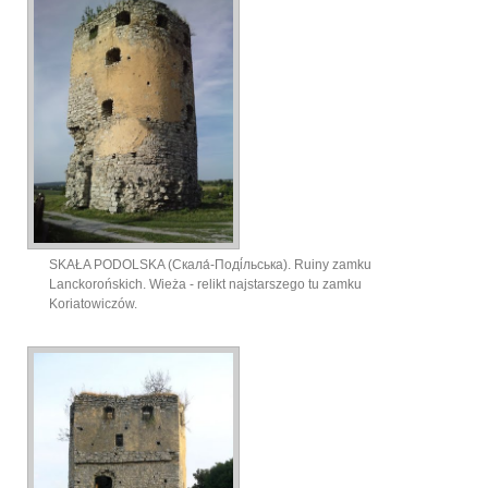
SKAŁA PODOLSKA (Скала́-Поді́льська). Ruiny zamku
Lanckorońskich. Wieża - relikt najstarszego tu zamku
Koriatowiczów.